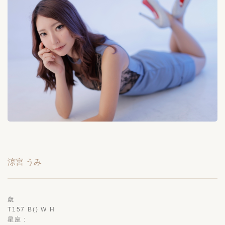
涼宮 うみ
歳
T157 B() W H
星座 :